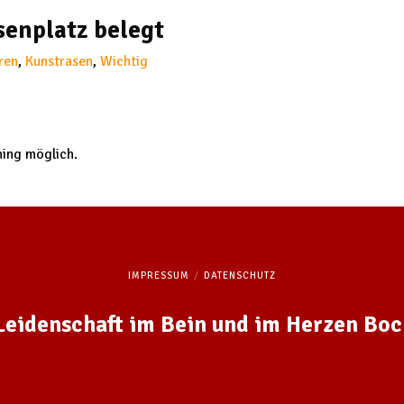
senplatz belegt
ren
,
Kunstrasen
,
Wichtig
ning möglich.
IMPRESSUM
DATENSCHUTZ
 Leidenschaft im Bein und im Herzen Bo