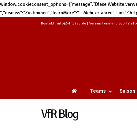
window.cookieconsent_options={"message":"Diese Website verwend
","dismiss":"Zustimmen","learnMore":" - Mehr erfahren","link":"
Kontakt: info@vfr1955.de | Vereinsheim und Sportstät
Teams
Saison
VfR Blog