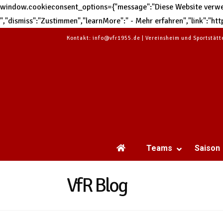
window.cookieconsent_options={"message":"Diese Website verwend
","dismiss":"Zustimmen","learnMore":" - Mehr erfahren","link":"
Kontakt: info@vfr1955.de | Vereinsheim und Sportstät
Teams
Saison
VfR Blog