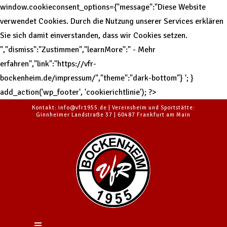
window.cookieconsent_options={"message":"Diese Website
verwendet Cookies. Durch die Nutzung unserer Services erklären
Sie sich damit einverstanden, dass wir Cookies setzen.
","dismiss":"Zustimmen","learnMore":" - Mehr
erfahren","link":"https://vfr-
bockenheim.de/impressum/","theme":"dark-bottom"}
'; }
add_action('wp_footer', 'cookierichtlinie'); ?>
Kontakt: info@vfr1955.de | Vereinsheim und Sportstätte:
Ginnheimer Landstraße 37 | 60487 Frankfurt am Main