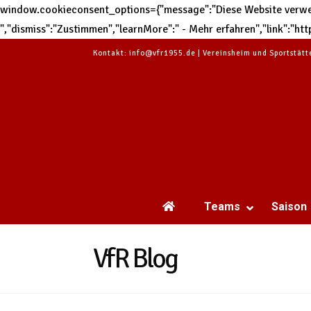
window.cookieconsent_options={"message":"Diese Website verwend
","dismiss":"Zustimmen","learnMore":" - Mehr erfahren","link":"
Kontakt: info@vfr1955.de | Vereinsheim und Sportstät
Teams
Saison
VfR Blog