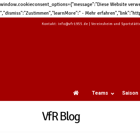
window.cookieconsent_options={"message":"Diese Website verwend
","dismiss":"Zustimmen","learnMore":" - Mehr erfahren","link":"
Kontakt: info@vfr1955.de | Vereinsheim und Sportstät
Teams
Saison
VfR Blog