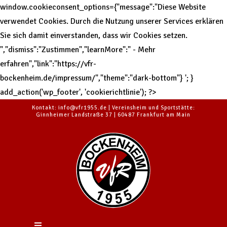
window.cookieconsent_options={"message":"Diese Website
verwendet Cookies. Durch die Nutzung unserer Services erklären
Sie sich damit einverstanden, dass wir Cookies setzen.
","dismiss":"Zustimmen","learnMore":" - Mehr
erfahren","link":"https://vfr-
bockenheim.de/impressum/","theme":"dark-bottom"}
'; }
add_action('wp_footer', 'cookierichtlinie'); ?>
Kontakt: info@vfr1955.de | Vereinsheim und Sportstätte:
Ginnheimer Landstraße 37 | 60487 Frankfurt am Main