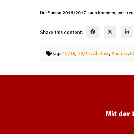
Die Saison 2016/2017 kann kommen, wir freue
Share this content:
Tags:
15/16
,
16/17
,
Abstoss
,
Anstoss
,
E
Mit der