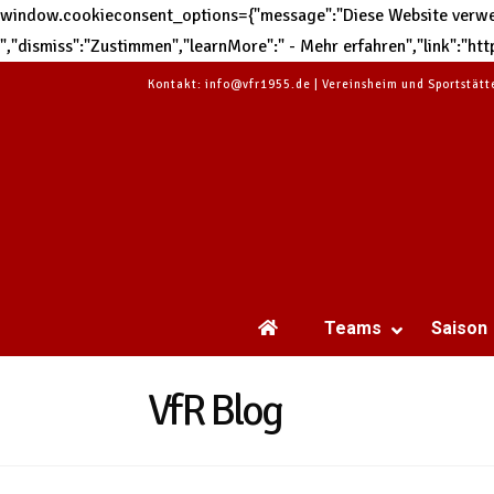
window.cookieconsent_options={"message":"Diese Website verwend
","dismiss":"Zustimmen","learnMore":" - Mehr erfahren","link":"
Kontakt: info@vfr1955.de | Vereinsheim und Sportstät
Teams
Saison
VfR Blog