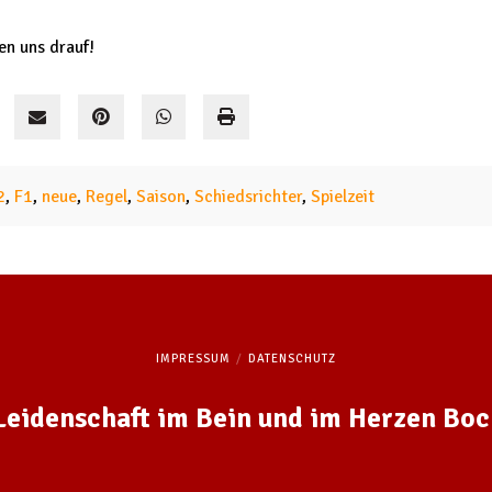
n uns drauf!
2
,
F1
,
neue
,
Regel
,
Saison
,
Schiedsrichter
,
Spielzeit
IMPRESSUM
DATENSCHUTZ
 Leidenschaft im Bein und im Herzen Bo