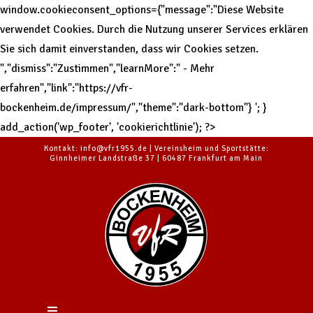
window.cookieconsent_options={"message":"Diese Website
verwendet Cookies. Durch die Nutzung unserer Services erklären
Sie sich damit einverstanden, dass wir Cookies setzen.
","dismiss":"Zustimmen","learnMore":" - Mehr
erfahren","link":"https://vfr-
bockenheim.de/impressum/","theme":"dark-bottom"}
'; }
add_action('wp_footer', 'cookierichtlinie'); ?>
Kontakt: info@vfr1955.de | Vereinsheim und Sportstätte:
Ginnheimer Landstraße 37 | 60487 Frankfurt am Main