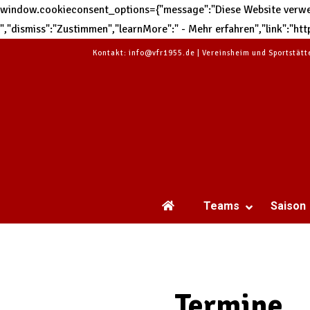
window.cookieconsent_options={"message":"Diese Website verwend
","dismiss":"Zustimmen","learnMore":" - Mehr erfahren","link":"
Kontakt: info@vfr1955.de | Vereinsheim und Sportstät
Teams
Saison
Termine