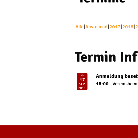
Alle
Anstehend
2017
2018
2
Termin In
Anmeldung beset
DI.
17
18:00
Vereinsheim
SEP.
2019