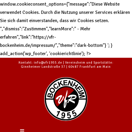
window.cookieconsent_options={"message":"Diese Website
verwendet Cookies. Durch die Nutzung unserer Services erklären
Sie sich damit einverstanden, dass wir Cookies setzen.
","dismiss":"Zustimmen","learnMore":" - Mehr
erfahren","link":"https://vfr-
bockenheim.de/impressum/","theme":"dark-bottom"}
'; }
add_action('wp_footer', 'cookierichtlinie'); ?>
Kontakt: info@vfr1955.de | Vereinsheim und Sportstätte:
Ginnheimer Landstraße 37 | 60487 Frankfurt am Main