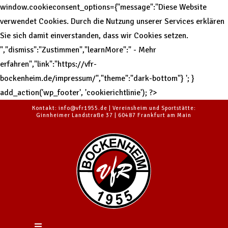
window.cookieconsent_options={"message":"Diese Website
verwendet Cookies. Durch die Nutzung unserer Services erklären
Sie sich damit einverstanden, dass wir Cookies setzen.
","dismiss":"Zustimmen","learnMore":" - Mehr
erfahren","link":"https://vfr-
bockenheim.de/impressum/","theme":"dark-bottom"}
'; }
add_action('wp_footer', 'cookierichtlinie'); ?>
Kontakt: info@vfr1955.de | Vereinsheim und Sportstätte:
Ginnheimer Landstraße 37 | 60487 Frankfurt am Main