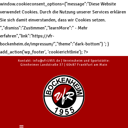
window.cookieconsent_options={"message":"Diese Website
verwendet Cookies. Durch die Nutzung unserer Services erklären
Sie sich damit einverstanden, dass wir Cookies setzen.
","dismiss":"Zustimmen","learnMore":" - Mehr
erfahren","link":"https://vfr-
bockenheim.de/impressum/","theme":"dark-bottom"}
'; }
add_action('wp_footer', 'cookierichtlinie'); ?>
Kontakt: info@vfr1955.de | Vereinsheim und Sportstätte:
Ginnheimer Landstraße 37 | 60487 Frankfurt am Main