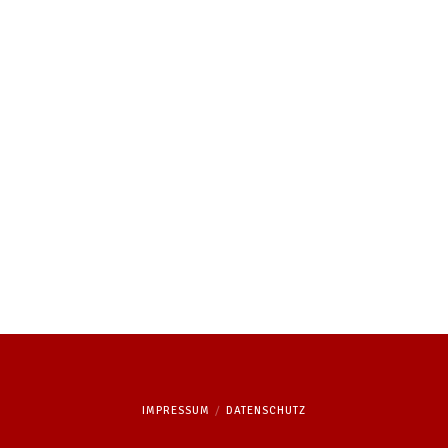
j.neeb@vfr1955.de
IMPRESSUM
DATENSCHUTZ